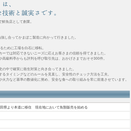
場で鮮魚店として創業。
勉強し合ってかまぼこ製造に向かって行きました。
えるために工場を白石に移転。
カーでは対応できないニーズに応えお客さまの信頼を得てきました。
や高級料亭からも評判を呼び取引先は、おかげさまでおそそ300件。
史の中で確実に衛生対策と向き合ってきました。
するタイミングなどのルールを見直し、安全性のチェック方法を工夫。
や火力など基準の数値化に努め、安全な食への取り組みを常に前進させています。
田県より本道に移住 現在地において魚類販売を始める