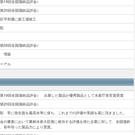
第19回全国蒲鉾品評会）
第20回全国蒲鉾品評会）
区平和通に新工場竣工
彰
第26回全国蒲鉾品評会）
 増築
ーアル
第19回全国蒲鉾品評会） 出展した製品が優秀製品として水産庁長官賞受賞
第20回全国蒲鉾品評会）
彰 常に衛生面を最高水準に保ち、これまでの評価や実績を基に頂きました。
会の審査において農林水産大臣賞に相当する評価を得た企業に対して、全国蒲鉾
、長年培った製品力により受賞。