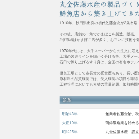
1910年、秋田県出身の初代佐藤金次が2条市
その後、店舗の一角でかまぼこを製造、販売。
2条市場はかまぼこ店が多く、お互いに技術を
1970年代には、大手スーパーからの注文に応
工場の製造ラインを細かく分ける等、大手メー
石臼で練り上げるすり身は、全国の有名ホテル
優良工場として市長賞の受賞歴もあり、長い歴
原材料の品質確認では、受入確認の項目や確認
工程管理においても素材の重量範囲、加熱時間
沿革
明治43年
創業者佐藤金治、秋
大正10年
蒲鉾製造業を始める
昭和25年
丸金佐藤水産 設立