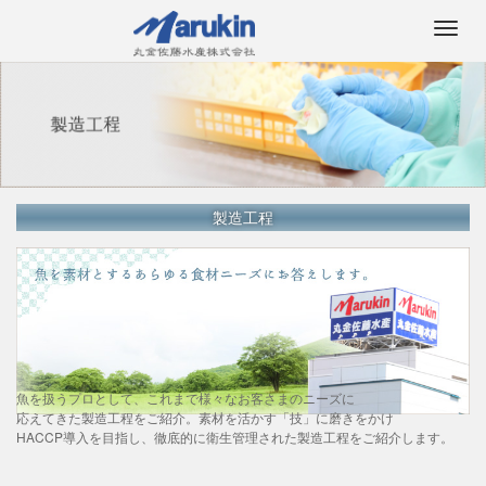
M
e
n
u
製造工程
魚を扱うプロとして、これまで様々なお客さまのニーズに
応えてきた製造工程をご紹介。素材を活かす「技」に磨きをかけ
HACCP導入を目指し、徹底的に衛生管理された製造工程をご紹介します。